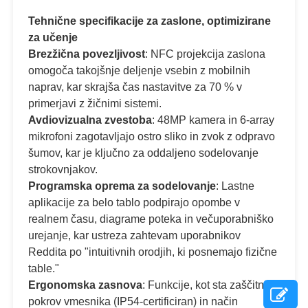
Tehnične specifikacije za zaslone, optimizirane
za učenje
Brezžična povezljivost
: NFC projekcija zaslona
omogoča takojšnje deljenje vsebin z mobilnih
naprav, kar skrajša čas nastavitve za 70 % v
primerjavi z žičnimi sistemi.
Avdiovizualna zvestoba
: 48MP kamera in 6-array
mikrofoni zagotavljajo ostro sliko in zvok z odpravo
šumov, kar je ključno za oddaljeno sodelovanje
strokovnjakov.
Programska oprema za sodelovanje
: Lastne
aplikacije za belo tablo podpirajo opombe v
realnem času, diagrame poteka in večuporabniško
urejanje, kar ustreza zahtevam uporabnikov
Reddita po "intuitivnih orodjih, ki posnemajo fizične
table."
Ergonomska zasnova
: Funkcije, kot sta zaščitni
pokrov vmesnika (IP54-certificiran) in način