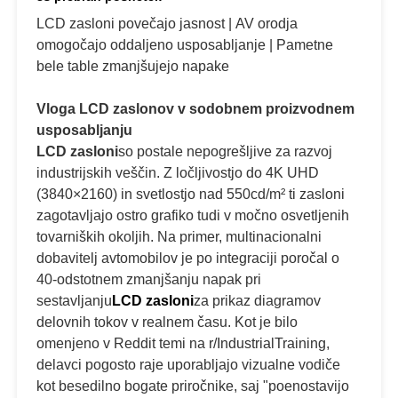
LCD zasloni povečajo jasnost | AV orodja
omogočajo oddaljeno usposabljanje | Pametne
bele table zmanjšujejo napake
Vloga LCD zaslonov v sodobnem proizvodnem
usposabljanju
LCD zasloni
so postale nepogrešljive za razvoj
industrijskih veščin. Z ločljivostjo do 4K UHD
(3840×2160) in svetlostjo nad 550cd/m² ti zasloni
zagotavljajo ostro grafiko tudi v močno osvetljenih
tovarniških okoljih. Na primer, multinacionalni
dobavitelj avtomobilov je po integraciji poročal o
40-odstotnem zmanjšanju napak pri
sestavljanju
LCD zasloni
za prikaz diagramov
delovnih tokov v realnem času. Kot je bilo
omenjeno v Reddit temi na r/IndustrialTraining,
delavci pogosto raje uporabljajo vizualne vodiče
kot besedilno bogate priročnike, saj "poenostavijo