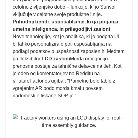
celotno življenjsko dobo – funkcijo, ki jo Sunvol
vključuje v celotne svoje produktne linije.
Prihodnji trendi: usposabljanje, ki ga poganja
umetna inteligenca, in prilagodljivi zasloni
Nove tehnologije, kot je analitika, ki jo podprta UI,
bi lahko personalizirale poti usposabljanja na
podlagi podatkov o uspešnosti zaposlenih. Medtem
pa fleksibilno
LCD zasloni
Morda omogočijo
prenosne postaje za tehnične delavce na tleh. Kot
je eden od komentatorjev na Redditu na
r/FutureFactories ugibal: "Pametne bele table z
vgrajenim AR bodo morda kmalu povsem
nadomestile tiskane SOP-je."