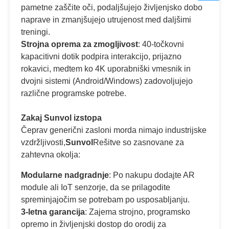
pametne zaščite oči, podaljšujejo življenjsko dobo
naprave in zmanjšujejo utrujenost med daljšimi
treningi.
Strojna oprema za zmogljivost
: 40-točkovni
kapacitivni dotik podpira interakcijo, prijazno
rokavici, medtem ko 4K uporabniški vmesnik in
dvojni sistemi (Android/Windows) zadovoljujejo
različne programske potrebe.
Zakaj Sunvol izstopa
Čeprav generični zasloni morda nimajo industrijske
vzdržljivosti,
Sunvol
Rešitve so zasnovane za
zahtevna okolja:
Modularne nadgradnje
: Po nakupu dodajte AR
module ali IoT senzorje, da se prilagodite
spreminjajočim se potrebam po usposabljanju.
3-letna garancija
: Zajema strojno, programsko
opremo in življenjski dostop do orodij za