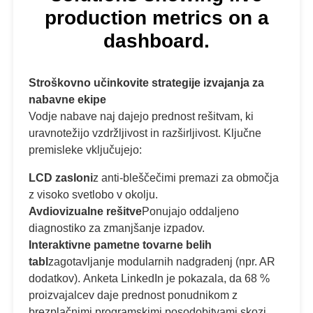
Stroškovno učinkovite strategije izvajanja za
nabavne ekipe
Vodje nabave naj dajejo prednost rešitvam, ki
uravnotežijo vzdržljivost in razširljivost. Ključne
premisleke vključujejo:
LCD zasloni
z anti-bleščečimi premazi za območja
z visoko svetlobo v okolju.
Avdiovizualne rešitve
Ponujajo oddaljeno
diagnostiko za zmanjšanje izpadov.
Interaktivne pametne tovarne belih
tabl
zagotavljanje modularnih nadgradenj (npr. AR
dodatkov). Anketa LinkedIn je pokazala, da 68 %
proizvajalcev daje prednost ponudnikom z
brezplačnimi programskimi posodobitvami skozi