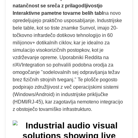
natančnost se sreča z prilagodljivostjo
Interaktivne pametne tovarne belih tabl
na novo
opredeljujejo praktično usposabljanje. Industrijske
bele table, kot so tiste znamke Sunvol, imajo 20-
točkovno infrardečo dotikovo tehnologijo in 60
milijonov+ dotikalnih ciklov, kar je idealno za
simulacijo visokorizičnih postopkov, kot je
vzdrževanje opreme. Uporabniki Reddita na
r/AVIntegration so pohvalili podobna orodja za
omogočanje "sodelovalnih sej odpravljanja težav
brez fizičnih strojnih tveganj." Te plošče pogosto
podpirajo združljivost z več operacijskimi sistemi
(Windows/Android) in industrijske priključke
(HDMI/RJ-45), kar zagotavlja nemoteno integracijo
z obstoječo tovarniško infrastrukturo.