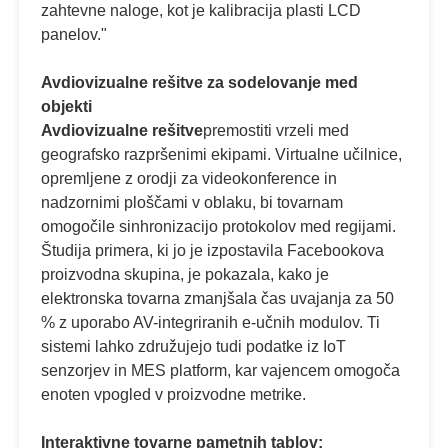
zahtevne naloge, kot je kalibracija plasti LCD
panelov."
Avdiovizualne rešitve za sodelovanje med
objekti
Avdiovizualne rešitve
premostiti vrzeli med
geografsko razpršenimi ekipami. Virtualne učilnice,
opremljene z orodji za videokonference in
nadzornimi ploščami v oblaku, bi tovarnam
omogočile sinhronizacijo protokolov med regijami.
Študija primera, ki jo je izpostavila Facebookova
proizvodna skupina, je pokazala, kako je
elektronska tovarna zmanjšala čas uvajanja za 50
% z uporabo AV-integriranih e-učnih modulov. Ti
sistemi lahko združujejo tudi podatke iz IoT
senzorjev in MES platform, kar vajencem omogoča
enoten vpogled v proizvodne metrike.
Interaktivne tovarne pametnih tablov: