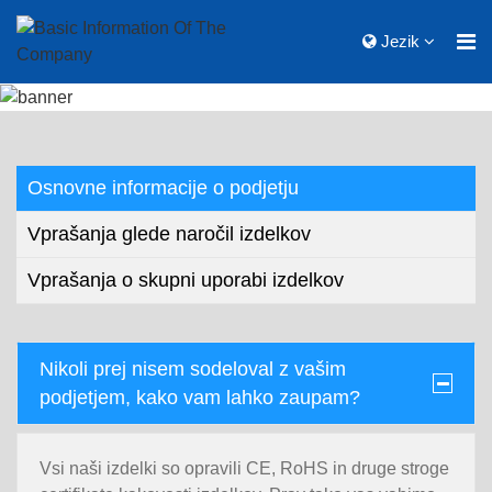
Jezik
Osnovne informacije o podjetju
Vprašanja glede naročil izdelkov
Vprašanja o skupni uporabi izdelkov
Nikoli prej nisem sodeloval z vašim
podjetjem, kako vam lahko zaupam?
Vsi naši izdelki so opravili CE, RoHS in druge stroge